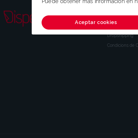
Puede obtener más información en 
Coneix-nos
Aceptar cookies
Benvingut
Dropshipping
Condicions de C