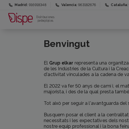
Madrid:
916918348
Valencia:
963182676
Cataluña:
Benvingut
El
Grup elkar
representa una organitza
de les Indústries de la Cultura i la Crea
d'activitat vinculades a la cadena de val
El 2022 va fer 50 anys de camí i, el ma
majorista, i des de la qual presta també 
Tot això per seguir a l'avantguarda del s
Busquem posar el client a la centralitat
necessitats i les expectatives dels nos
nostre equip professional i la bona fei