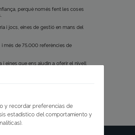
onfiança, perquè només fent les coses
s.
ia i jocs, eines de gestió en mans del
s i més de 75.000 referències de
eines que ens ajudin a oferir el nivell
nt.
to y recordar preferencias de
isis estadístico del comportamiento y
alíticas).