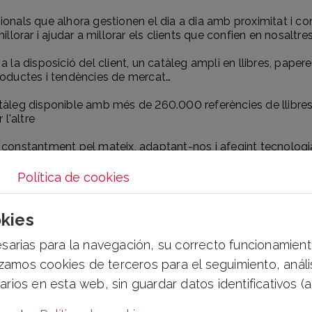
ionals que alhora gestionen el dia a dia amb proximitat i c
orar i ajudar a millorar els clients que confien en nosaltre
 disposició del client, un catàleg ampli en llibres, paperer
productes i tendències de mercat…
atàleg disponible amb més de 260.000 referències de llibre
 l'altre
constantment pel mateix, adaptant-nos i afegint tecnologia i 
ter a mantenir-se al dia i actualitzat. Creiem en el treball conju
Política de cookies
'aquest projecte podeu posar-vos en contacte amb nosaltres
kies
esarias para la navegación, su correcto funcionamien
lizamos cookies de terceros para el seguimiento, anál
ios en esta web, sin guardar datos identificativos (an