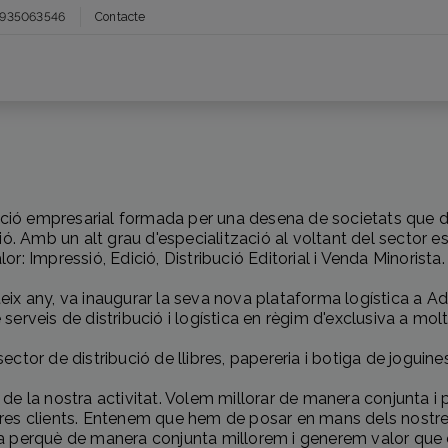
935063546
Contacte
ció empresarial formada per una desena de societats que de
ció. Amb un alt grau d'especialització al voltant del sector esp
or: Impressió, Edició, Distribució Editorial i Venda Minorista
teix any, va inaugurar la seva nova plataforma logística a Ad
serveis de distribució i logística en règim d'exclusiva a molt
ector de distribució de llibres, papereria i botiga de joguine
 de la nostra activitat. Volem millorar de manera conjunta i 
tres clients. Entenem que hem de posar en mans dels nostres 
na perquè de manera conjunta millorem i generem valor que e