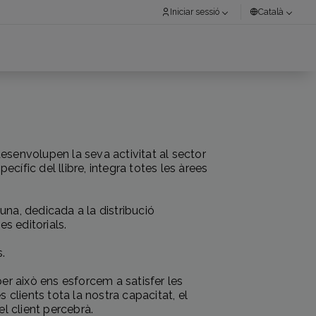
Iniciar sessió
Català
senvolupen la seva activitat al sector
ecífic del llibre, integra totes les àrees
.
una, dedicada a la distribució
es editorials.
s.
per això ens esforcem a satisfer les
clients tota la nostra capacitat, el
l client percebrà.