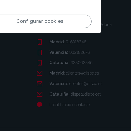
Contacte
Configurar cookies
Polígono Haizpea 1, 20150 Aduna
(Gipuzkoa), España
Madrid:
916918348
Valencia:
963182676
Cataluña:
935063546
Madrid:
clientes@dispe.es
Valencia:
clientes@dispe.es
Cataluña:
dispe@dispe.cat
Localització i contacte